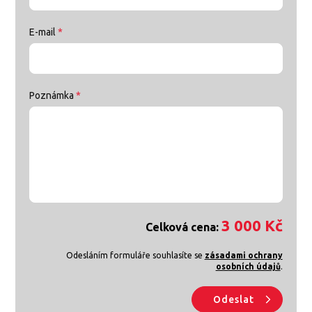
E-mail
*
Poznámka
*
3 000 Kč
Celková cena:
Odesláním formuláře souhlasíte se
zásadami ochrany
osobních údajů
.
Odeslat