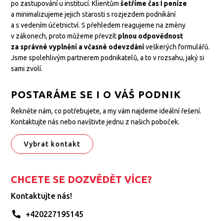
po zastupování u institucí. Klientům
šetříme čas i peníze
a minimalizujeme jejich starosti s rozjezdem podnikání
a s vedením účetnictví. S přehledem reagujeme na změny
v zákonech, proto můžeme převzít
plnou odpovědnost
za správné vyplnění a včasné odevzdání
veškerých formulářů.
Jsme spolehlivým partnerem podnikatelů, a to v rozsahu, jaký si
sami zvolí.
POSTARÁME SE I O VÁŠ PODNIK
Řekněte nám, co potřebujete, a my vám najdeme ideální řešení.
Kontaktujte nás nebo navštivte jednu z našich poboček.
Vybrat kontakt
CHCETE SE DOZVĚDĚT VÍCE?
Kontaktujte nás!
+420227195145