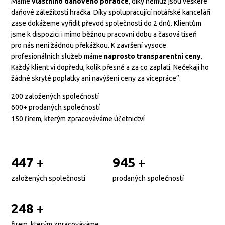
Máme
vlastního daňového poradce
, díky němuž jsou veškeré
daňové záležitosti hračka. Díky spolupracující notářské kanceláři
zase dokážeme vyřídit převod společnosti do 2 dnů. Klientům
jsme k dispozici i mimo běžnou pracovní dobu a časová tíseň
pro nás není žádnou překážkou. K završení vysoce
profesionálních služeb máme
naprosto transparentní ceny
.
Každý klient ví dopředu, kolik přesně a za co zaplatí. Nečekají ho
žádné skryté poplatky ani navýšení ceny za vícepráce”.
200 založených společností
600+ prodaných společností
150 firem, kterým zpracováváme účetnictví
449
+
949
+
založených společností
prodaných společností
249
+
firem, kterým zpracováváme