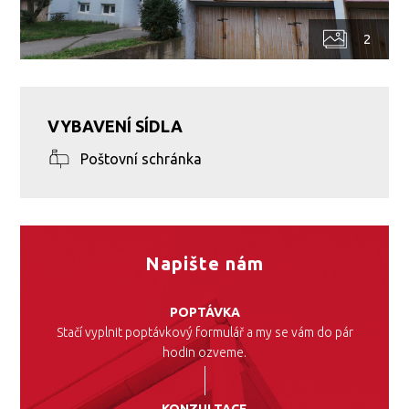
2
VYBAVENÍ SÍDLA
Poštovní schránka
Napište nám
POPTÁVKA
Stačí vyplnit poptávkový formulář a my se vám do pár
hodin ozveme.