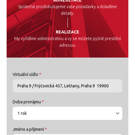
KONZULTACE
Společně prodiskutujeme vaše požadavky a doladíme
detaily.
REALIZACE
My vyřídíme administrativu a vy se můžete pyšnit prestižní
adresou.
Virtuální sídlo
*
Doba pronájmu
*
1 rok
Jméno a příjmení
*