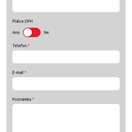
Plátce DPH
Ano
Ne
Telefon
*
E-mail
*
Poznámka
*