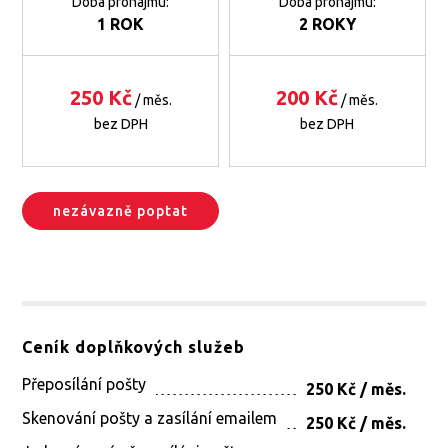
Doba pronájmu:
Doba pronájmu:
1 ROK
2 ROKY
250 Kč
200 Kč
/ měs.
/ měs.
bez DPH
bez DPH
nezávazně poptat
Ceník doplňkových služeb
Přeposílání pošty
250 Kč / měs.
Skenování pošty a zasílání emailem
250 Kč / měs.