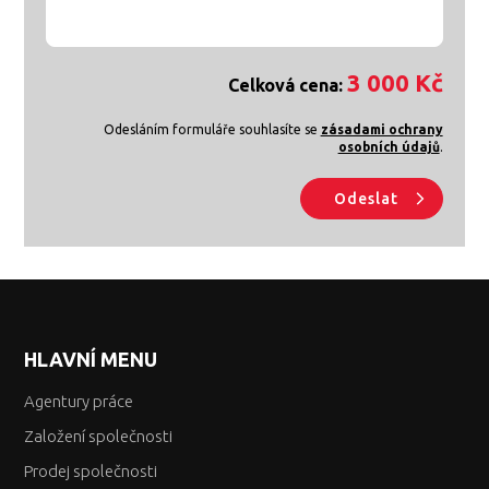
3 000 Kč
Celková cena:
Odesláním formuláře souhlasíte se
zásadami ochrany
osobních údajů
.
Odeslat
HLAVNÍ MENU
Agentury práce
Založení společnosti
Prodej společnosti