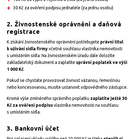
30 Kč za ověření podpisu jednatele (za jednu osobu)
2. Živnostenské oprávnění a daňová
registrace
K získání živnostenského oprávnění potřebujete
právní titul
k užívání sídla firmy
včetně souhlasu vlastníka nemovitosti
s umístěním sídla. Na živnostenském úřadu dále doložíte
zakladatelský dokument a zaplatíte
správní poplatek ve výši
1 000 Kč
.
Pokud se chystáte provozovat živnost vázanou, řemeslnou
nebo koncesovanou, musíte ustanovit odpovědného zástupce.
Kromě výše zmíněného správního poplatku
zaplatíte ještě 30
Kč za ověření podpisu
vlastníka nemovitosti na souhlasu
s umístěním sídla.
3. Bankovní účet
Pro splacení vkladu vyššího než 20 000 Kč je třeba
otevřít si