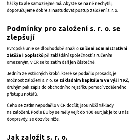
háčky to ale samozřejmě má. Abyste se na ně nechytili,
doporučujeme dobře si nastudovat postup založení s. r. o.
Podmínky pro založení s. r. o. se
zlepšují
Evropská unie se dlouhodobě snaží o
snížení administrativní
zátěže i poplatků
při zakládání společností s ručením
omezeným, v ČR se to zatím daří jen částečně.
Jedním ze vstřícných kroků, které se podařilo prosadit, je
možnost založení s. r. o. se
základním kapitálem ve výši 1 Kč
,
druhým pak zápis do obchodního rejstříku pomocí vzdáleného
přístupu notářů.
Čeho se zatím nepodařilo v ČR docílit, jsou nižší náklady
na založení. Podle EU by se měly vejít do 100 eur; jak je to u nás
doopravdy, se dozvíte níže.
Jak založit s. r. o.