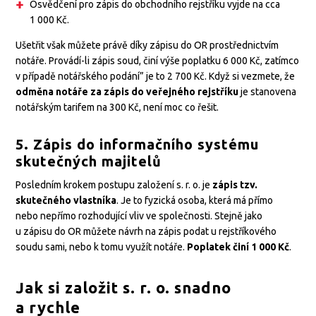
Osvědčení pro zápis do obchodního rejstříku vyjde na cca
1 000 Kč.
Ušetřit však můžete právě díky zápisu do OR prostřednictvím
notáře. Provádí-li zápis soud, činí výše poplatku 6 000 Kč, zatímco
v případě notářského podání” je to 2 700 Kč. Když si vezmete, že
odměna notáře za zápis do veřejného rejstříku
je stanovena
notářským tarifem na 300 Kč, není moc co řešit.
5. Zápis do informačního systému
skutečných majitelů
Posledním krokem postupu založení s. r. o. je
zápis tzv.
skutečného vlastníka
. Je to fyzická osoba, která má přímo
nebo nepřímo rozhodující vliv ve společnosti. Stejně jako
u zápisu do OR můžete návrh na zápis podat u rejstříkového
soudu sami, nebo k tomu využít notáře.
Poplatek činí 1 000 Kč
.
Jak si založit s. r. o. snadno
a rychle