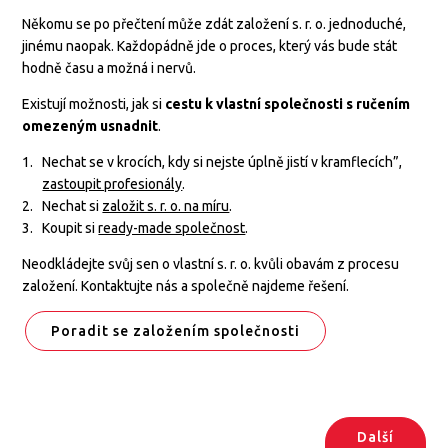
Někomu se po přečtení může zdát založení s. r. o. jednoduché,
jinému naopak. Každopádně jde o proces, který vás bude stát
hodně času a možná i nervů.
Existují možnosti, jak si
cestu k vlastní společnosti s ručením
omezeným usnadnit
.
Nechat se v krocích, kdy si nejste úplně jistí v kramflecích”,
zastoupit profesionály
.
Nechat si
založit s. r. o. na míru
.
Koupit si
ready-made společnost
.
Neodkládejte svůj sen o vlastní s. r. o. kvůli obavám z procesu
založení. Kontaktujte nás a společně najdeme řešení.
Poradit se založením společnosti
Další