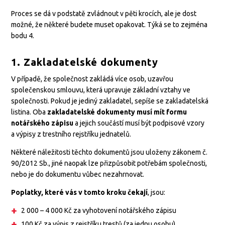
Proces se dá v podstatě zvládnout v pěti krocích, ale je dost
možné, že některé budete muset opakovat. Týká se to zejména
bodu 4.
1. Zakladatelské dokumenty
V případě, že společnost zakládá více osob, uzavřou
společenskou smlouvu, která upravuje základní vztahy ve
společnosti. Pokud je jediný zakladatel, sepíše se zakladatelská
listina. Oba
zakladatelské dokumenty musí mít formu
notářského zápisu
a jejich součástí musí být podpisové vzory
a výpisy z trestního rejstříku jednatelů.
Některé náležitosti těchto dokumentů jsou uloženy zákonem č.
90/2012 Sb., jiné naopak lze přizpůsobit potřebám společnosti,
nebo je do dokumentu vůbec nezahrnovat.
Poplatky, které vás v tomto kroku čekají
, jsou:
2 000 – 4 000 Kč za vyhotovení notářského zápisu
100 Kč za výpis z rejstříku trestů (za jednu osobu)