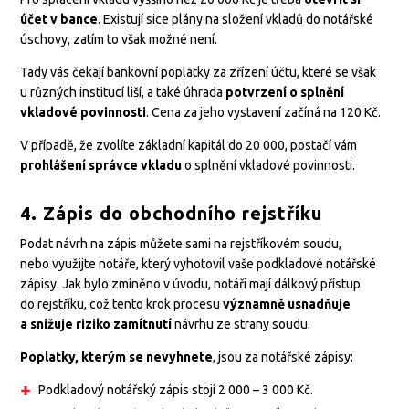
účet v bance
. Existují sice plány na složení vkladů do notářské
úschovy, zatím to však možné není.
Tady vás čekají bankovní poplatky za zřízení účtu, které se však
u různých institucí liší, a také úhrada
potvrzení o splnění
vkladové povinnosti
. Cena za jeho vystavení začíná na 120 Kč.
V případě, že zvolíte základní kapitál do 20 000, postačí vám
prohlášení správce vkladu
o splnění vkladové povinnosti.
4. Zápis do obchodního rejstříku
Podat návrh na zápis můžete sami na rejstříkovém soudu,
nebo využijte notáře, který vyhotovil vaše podkladové notářské
zápisy. Jak bylo zmíněno v úvodu, notáři mají dálkový přístup
do rejstříku, což tento krok procesu
významně usnadňuje
a snižuje riziko zamítnutí
návrhu ze strany soudu.
Poplatky, kterým se nevyhnete
, jsou za notářské zápisy:
Podkladový notářský zápis stojí 2 000 – 3 000 Kč.