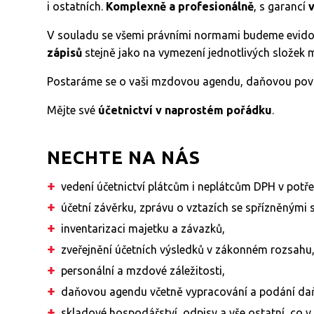
i ostatních.
Komplexně a profesionálně
, s garancí
V souladu se všemi právními normami budeme evidova
zápisů
stejně jako na vymezení jednotlivých složek 
Postaráme se o vaši mzdovou agendu, daňovou povinn
Mějte své
účetnictví v naprostém pořádku
.
NECHTE NA NÁS
vedení účetnictví plátcům i neplátcům DPH v pot
účetní závěrku, zprávu o vztazích se spřízněnými s
inventarizaci majetku a závazků,
zveřejnění účetních výsledků v zákonném rozsahu
personální a mzdové záležitosti,
daňovou agendu včetně vypracování a podání da
skladové hospodářství, odpisy a vše ostatní, co v 