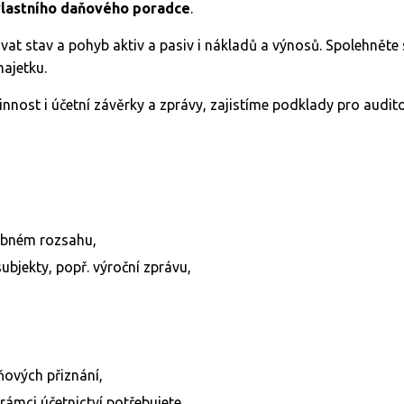
vlastního daňového poradce
.
t stav a pohyb aktiv a pasiv i nákladů a výnosů. Spolehněte 
majetku.
ost i účetní závěrky a zprávy, zajistíme podklady pro audit
řebném rozsahu,
ubjekty, popř. výroční zprávu,
,
ňových přiznání,
rámci účetnictví potřebujete.