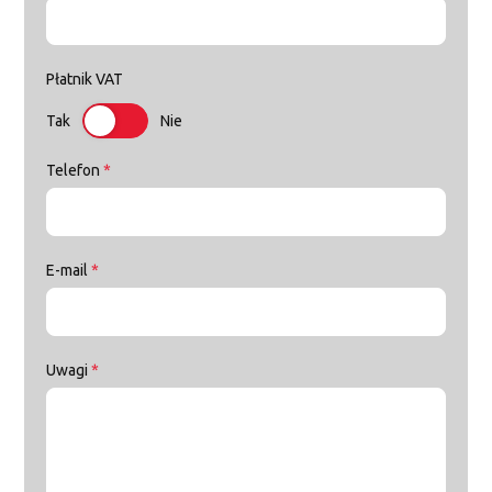
Płatnik VAT
Tak
Nie
Telefon
*
E-mail
*
Uwagi
*