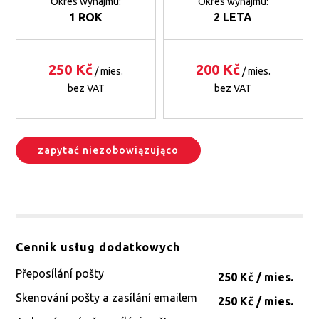
Okres wynajmu:
Okres wynajmu:
1 ROK
2 LETA
250 Kč
200 Kč
/ mies.
/ mies.
bez VAT
bez VAT
zapytać niezobowiązująco
Cennik usług dodatkowych
Přeposílání pošty
250 Kč / mies.
Skenování pošty a zasílání emailem
250 Kč / mies.