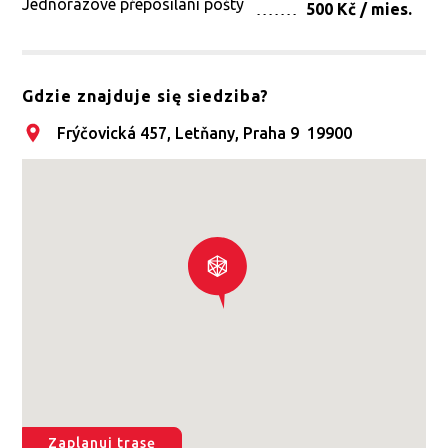
Jednorázové přeposíláni pošty
500 Kč / mies.
Gdzie znajduje się siedziba?
Frýčovická 457, Letňany, Praha 9 19900
Zaplanuj trasę