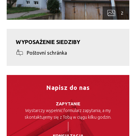
2
WYPOSAŻENIE SIEDZIBY
Poštovní schránka
Napisz do nas
ZAPYTANIE
Wystarczy wypełnić formularz zapytania, a my
skontaktujemy się z Tobą w ciągu kilku godzin.