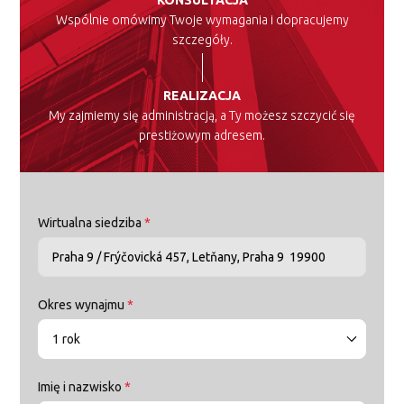
KONSULTACJA
Wspólnie omówimy Twoje wymagania i dopracujemy
szczegóły.
REALIZACJA
My zajmiemy się administracją, a Ty możesz szczycić się
prestiżowym adresem.
Wirtualna siedziba
*
Okres wynajmu
*
1 rok
Imię i nazwisko
*