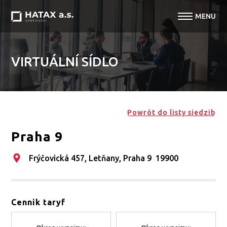
VIRTUÁLNÍ SÍDLO
Powrót do listy siedzib
Praha 9
Frýčovická 457, Letňany, Praha 9 19900
Cennik taryf